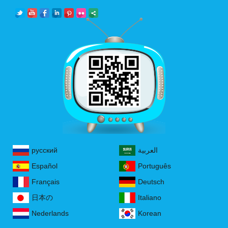
русский
العربية
Español
Português
Français
Deutsch
日本の
Italiano
Nederlands
Korean