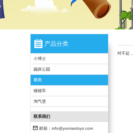
产品分类
对不起
小博士
蹦床公园
攀爬
碰碰车
淘气堡
联系我们
邮箱：
info@yumiaotoys.com